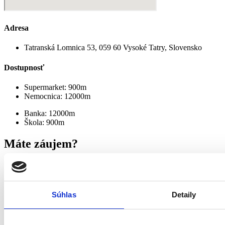
Adresa
Tatranská Lomnica 53, 059 60 Vysoké Tatry, Slovensko
Dostupnosť
Supermarket: 900m
Nemocnica: 12000m
Banka: 12000m
Škola: 900m
Máte záujem?
Pre obhliadky a viac informácii nás prosím kontaktujte na
0944 48 48 49
Súhlas
Detaily
Spoločnosť LUSSUSOSA s.r.o. je exkluzívnym partnerom
medzinárodnej realitnej skupiny ZENITH Luxury Real Estate a je
tak výhradne oprávnená používať obchodné označenie ZENITH