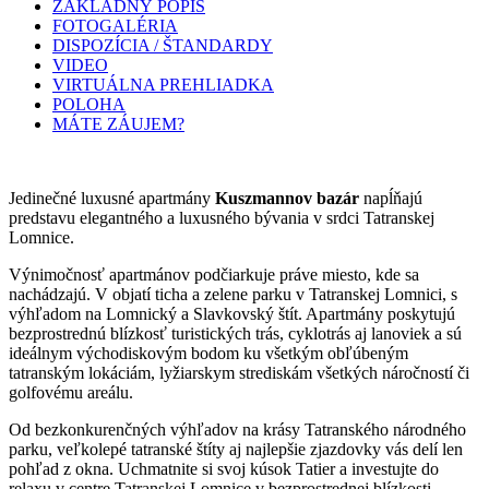
ZÁKLADNÝ POPIS
FOTOGALÉRIA
DISPOZÍCIA / ŠTANDARDY
VIDEO
VIRTUÁLNA PREHLIADKA
POLOHA
MÁTE ZÁUJEM?
Jedinečné luxusné apartmány
Kuszmannov bazár
napĺňajú
predstavu elegantného a luxusného bývania v srdci Tatranskej
Lomnice.
Výnimočnosť apartmánov podčiarkuje práve miesto, kde sa
nachádzajú. V objatí ticha a zelene parku v Tatranskej Lomnici, s
výhľadom na Lomnický a Slavkovský štít. Apartmány poskytujú
bezprostrednú blízkosť turistických trás, cyklotrás aj lanoviek a sú
ideálnym východiskovým bodom ku všetkým obľúbeným
tatranským lokáciám, lyžiarskym strediskám všetkých náročností či
golfovému areálu.
Od bezkonkurenčných výhľadov na krásy Tatranského národného
parku, veľkolepé tatranské štíty aj najlepšie zjazdovky vás delí len
pohľad z okna. Uchmatnite si svoj kúsok Tatier a investujte do
relaxu v centre Tatranskej Lomnice v bezprostrednej blízkosti