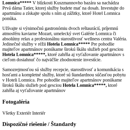
Lomnica*****
V blízkosti Kuszmannovho bazára sa nachádza
Prvá dáma Tatier, ktorej služby budete mať na dosah. Investujte do
apartmánu a získajte spolu s ním aj zážitky, ktoré Hotel Lomnica
ponúka.
Užívajte si výnimočnú gastronómiu dvoch reštaurácií, príjemnú
atmosféru kaviarne Mozart, umelecký svet Galérie Lomnica či
absolútny relax a profesionálnu starostlivosť wellness centra Valéria.
Jedinečné služby v réžii
Hotela Lomnica*****
Pre pohodlie
majiteľov apartmánov ponúkame širokú škálu služieb pod gesciou
Hotela
Lomnica*****,
ktoré zahŕňa aj vyťažovanie apartmánov s
cieľom dosiahnuť čo najväčšie zhodnotenie investície.
Samozrejmosťou sú služby recepcie, starostlivosť a komunikácia s
hosťami a kompletné služby, ktoré sú štandardnou súčasťou pobytu
v Hoteli Lomnica. Pre pohodlie majiteľov apartmánov ponúkame
širokú škálu služieb pod gesciou
Hotela Lomnica*****,
ktoré
zahŕňa aj vyťažovanie apartmánov
Fotogaléria
Všetky
Exteriér
Interiér
Dispozičné riešenie / Štandardy