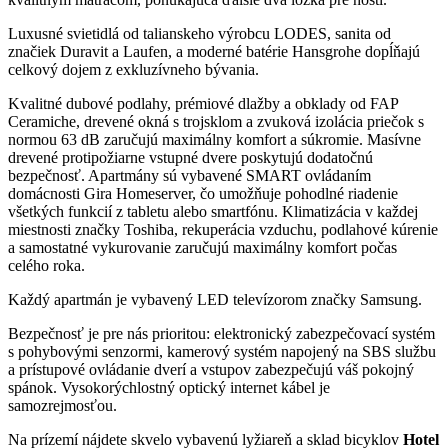
Luxusné svietidlá od talianskeho výrobcu LODES, sanita od
značiek Duravit a Laufen, a moderné batérie Hansgrohe dopĺňajú
celkový dojem z exkluzívneho bývania.
Kvalitné dubové podlahy, prémiové dlažby a obklady od FAP
Ceramiche, drevené okná s trojsklom a zvuková izolácia priečok s
normou 63 dB zaručujú maximálny komfort a súkromie. Masívne
drevené protipožiarne vstupné dvere poskytujú dodatočnú
bezpečnosť. Apartmány sú vybavené SMART ovládaním
domácnosti Gira Homeserver, čo umožňuje pohodlné riadenie
všetkých funkcií z tabletu alebo smartfónu. Klimatizácia v každej
miestnosti značky Toshiba, rekuperácia vzduchu, podlahové kúrenie
a samostatné vykurovanie zaručujú maximálny komfort počas
celého roka.
Každý apartmán je vybavený LED televízorom značky Samsung.
Bezpečnosť je pre nás prioritou: elektronický zabezpečovací systém
s pohybovými senzormi, kamerový systém napojený na SBS službu
a prístupové ovládanie dverí a vstupov zabezpečujú váš pokojný
spánok. Vysokorýchlostný optický internet kábel je
samozrejmosťou.
Na prízemí nájdete skvelo vybavenú lyžiareň a sklad bicyklov
Hotel