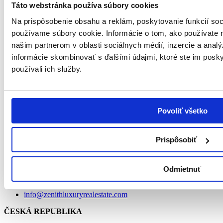
Luxury Real Estate pri svojich obchodných aktivitách.
Táto webstránka používa súbory cookies
Na prispôsobenie obsahu a reklám, poskytovanie funkcií soc
LUSSUSOSA s.r.o. is an exclusive partner of the international real
estate group ZENITH Luxury Real Estate and is therefore solely
používame súbory cookie. Informácie o tom, ako používate 
entitled to use the ZENITH Luxury Real Estate business name for
našim partnerom v oblasti sociálnych médií, inzercie a analý
its business activities
informácie skombinovať s ďalšími údajmi, ktoré ste im poskyt
SLOVENSKO
používali ich služby.
LUSSUOSA S.R.O.
A MEMBER OF INTERNATIONAL ZENITH LUXURY REAL
ESTATE GROUP
LAURINSKÁ 1
811 01 BRATISLAVA – STARÉ MESTO
Povoliť všetko
Prispôsobiť
Telefón
+421 944 48 48 49
Odmietnuť
E-mail
info@zenithluxuryrealestate.com
ČESKÁ REPUBLIKA