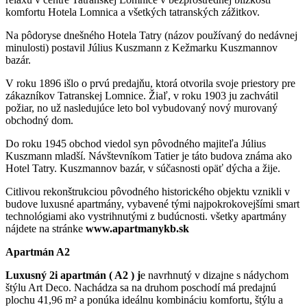
komfortu Hotela Lomnica a všetkých tatranských zážitkov.
Na pôdoryse dnešného Hotela Tatry (názov používaný do nedávnej
minulosti) postavil Július Kuszmann z Kežmarku Kuszmannov
bazár.
V roku 1896 išlo o prvú predajňu, ktorá otvorila svoje priestory pre
zákazníkov Tatranskej Lomnice. Žiaľ, v roku 1903 ju zachvátil
požiar, no už nasledujúce leto bol vybudovaný nový murovaný
obchodný dom.
Do roku 1945 obchod viedol syn pôvodného majiteľa Július
Kuszmann mladší. Návštevníkom Tatier je táto budova známa ako
Hotel Tatry. Kuszmannov bazár, v súčasnosti opäť dýcha a žije.
Citlivou rekonštrukciou pôvodného historického objektu vznikli v
budove luxusné apartmány, vybavené tými najpokrokovejšími smart
technológiami ako vystrihnutými z budúcnosti. všetky apartmány
nájdete na stránke
www.apartmanykb.sk
Apartmán A2
Luxusný 2i apartmán ( A2 ) j
e navrhnutý v dizajne s nádychom
štýlu Art Deco. Nachádza sa na druhom poschodí má predajnú
plochu 41,96 m² a ponúka ideálnu kombináciu komfortu, štýlu a