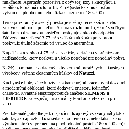
funkčnosti. Apartmán pozostáva z obývacej izby s kuchyňou a
jedálňou, ktorá má rozlohu 18,14 m² (sedačka s možnosťou
vytvorenia plnohodnotného lôžka s rozmermi 180×200).
Tento priestranný a svetlý priestor je ideálny na relaxáciu alebo
zábavu s rodinou a priateľmi. Spálňa s rozlohou 15,30 m² s veľkým
šatníkom a dizajnovou posteľou poskytuje dokonalý odpočinok.
Zádverie má veľkosť 3,77 m² s veľkým úložným priestorom
poskytuje útulné zázemie pri vstupe do apartmánu.
Kúpeľňa s rozlohou 4,75 m² je esteticky zariadená v prémiovom
nadštandarde, ktorý poskytujú všetko potrebné pre pohodlný pobyt.
Každý apartmán je zariadený nábytkom od prestížnych talianskych
výrobcov, vrátane elegantných kúskov od
Natuzzi.
Kuchynské linky sú exkluzívne, s kamennými pracovnými doskami
a modernými obkladmi, ktoré dodávajú priestoru jedinečný
charakter. Kvalitné elektrospotrebiče značiek
SIEMENS a
LIEBHERR
zabezpečujú maximálny komfort a efektivitu pri
varení.
Pre dokonalé pohodlie je k dispozícii dizajnový vstavaný nábytok a
šatníky, ako aj rozkladacia sedačka od renomovaného talianskeho
výrobcu, ktorá sa premení na plnohodnotnú posteľ (180 x 200 cm) s
kvalitným matracom, ponúkajúca ďalšie dva lôžka pre hostí.