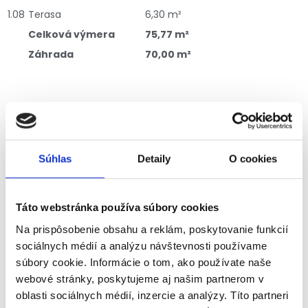
1.08
Terasa
6,30 m²
Celková výmera
75,77 m²
Záhrada
70,00 m²
Máte záujem?
Pre obhliadky a viac informácii nás prosím
Súhlas
Detaily
O cookies
kontaktujte na
0944 48 48 49
Táto webstránka používa súbory cookies
Na prispôsobenie obsahu a reklám, poskytovanie funkcií
Spoločnosť LUSSUSOSA s.r.o. je exkluzívnym partnerom
sociálnych médií a analýzu návštevnosti používame
medzinárodnej realitnej skupiny ZENITH Luxury Real Estate a je
súbory cookie. Informácie o tom, ako používate naše
tak výhradne oprávnená používať obchodné označenie
webové stránky, poskytujeme aj našim partnerom v
ZENITH Luxury Real Estate pri svojich obchodných aktivitách.
oblasti sociálnych médií, inzercie a analýzy. Títo partneri