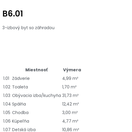
B6.01
3-izbový byt so záhradou
Miestnosť
Výmera
1.01
Zádverie
4,99 m²
1.02
Toaleta
1,70 m²
1.03
Obývacia izba/kuchyňa
31,73 m²
1.04
Spálňa
12,42 m²
1.05
Chodba
3,00 m²
1.06
Kúpeľňa
4,77 m²
1.07
Detská izba
10,86 m²